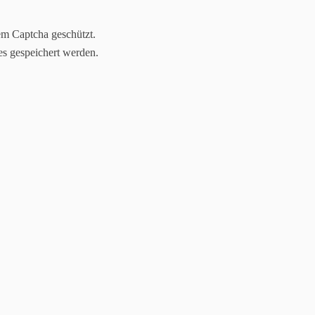
em Captcha geschützt.
es gespeichert werden.
one day or day one
... you decide
artseite
Über mich
Angebote
Blog
Kontakt / Impres